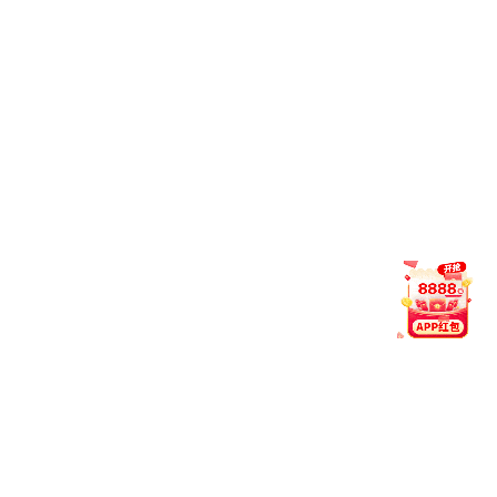
别重视心理辅导，通过团体活动加强队员之间沟通。
这种积极向上的氛围，无疑会影响到他们在场上的表
现。
此外，支持者们也给予了球队极大的鼓励，他们盼望
着看到自己的队伍能在这场重要比赛中有所突破。这
样的外部环境无疑会进一步增强球员们争胜欲望，为
他们提供额外动力。
4、未来展望与发展潜力
对于德国教练维辛来说，这场德天空亚冠二级决赛不
仅仅是一场普通赛事，更是他职业生涯中的一次重要
考验。如果能够顺利取胜，将为他的执教生涯开启新
的篇章，也能为俱乐部赢得更多荣誉。而如果结果不
如预期，则意味着以后需要重新调整方向和策略，从